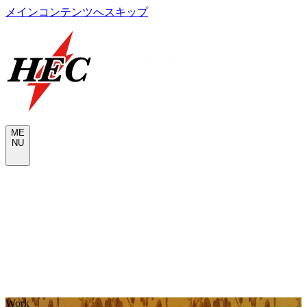
メインコンテンツへスキップ
M
E
N
U
CONTACT
W
o
r
k