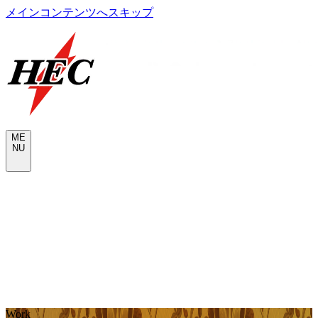
メインコンテンツへスキップ
M
E
N
U
CONTACT
W
o
r
k