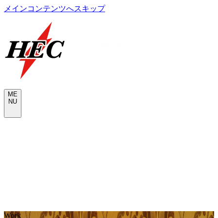
メインコンテンツへスキップ
M
E
N
U
CONTACT
W
o
r
k