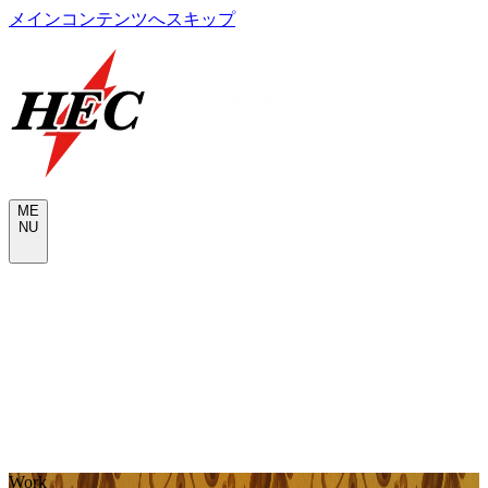
メインコンテンツへスキップ
M
E
N
U
CONTACT
W
o
r
k