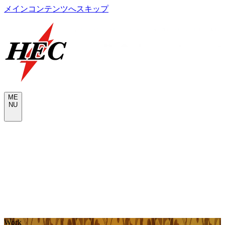
メインコンテンツへスキップ
M
E
N
U
CONTACT
W
o
r
k