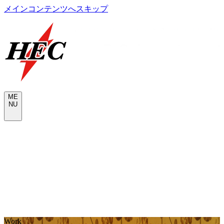
メインコンテンツへスキップ
M
E
N
U
CONTACT
W
o
r
k