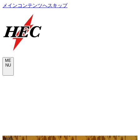
メインコンテンツへスキップ
M
E
N
U
CONTACT
W
o
r
k