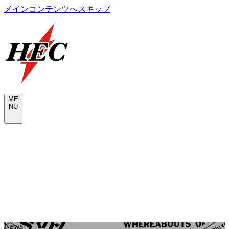
メインコンテンツへスキップ
M
E
N
U
CONTACT
N
e
w
s