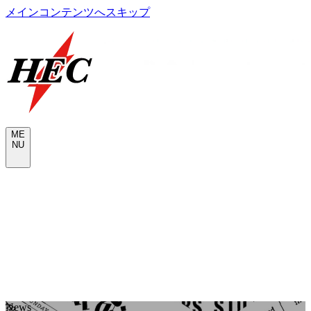
メインコンテンツへスキップ
M
E
N
U
CONTACT
N
e
w
s