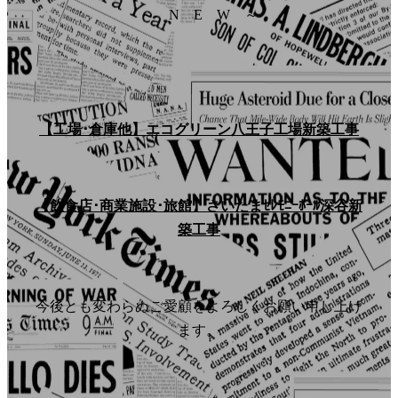
～ N E W ～
【工場･倉庫他】エコグリーン八王子工場新築工事
【飲食店･商業施設･旅館】さいたまｾﾚﾓﾆｰﾎｰﾙ深谷新
築工事
今後とも変わらぬご愛顧をよろしくお願い申し上げ
ます。