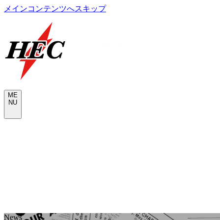
メインコンテンツへスキップ
M
E
N
U
A
A
b
b
o
o
u
u
t
t
N
N
e
e
w
w
s
s
S
S
e
e
r
r
v
v
i
i
c
c
e
e
W
W
o
o
r
r
k
k
s
s
R
R
e
e
c
c
r
r
u
u
i
i
t
t
C
C
o
o
m
m
p
p
a
a
n
n
y
y
CONTACT
N
e
w
s