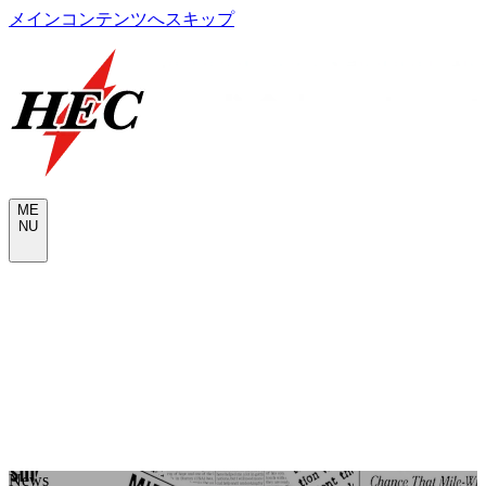
メインコンテンツへスキップ
M
E
N
U
CONTACT
N
e
w
s